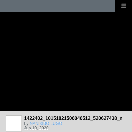
1422402_10151821506046512_520627438_n
by
NANIKIBO LUGO
Jun 10, 2020